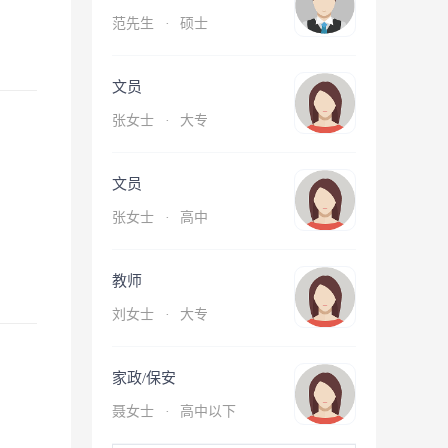
范先生
·
硕士
文员
张女士
·
大专
文员
张女士
·
高中
教师
刘女士
·
大专
家政/保安
聂女士
·
高中以下