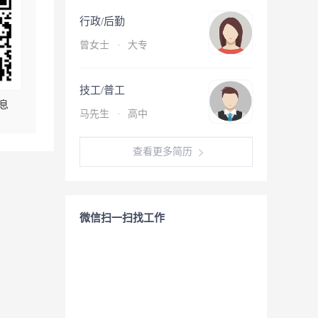
行政/后勤
曾女士
·
大专
技工/普工
息
马先生
·
高中
查看更多简历
微信扫一扫找工作